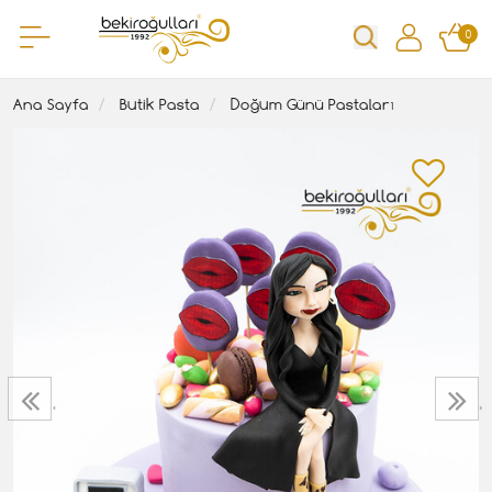
0
Ana Sayfa
Butik Pasta
Doğum Günü Pastaları
‹
›