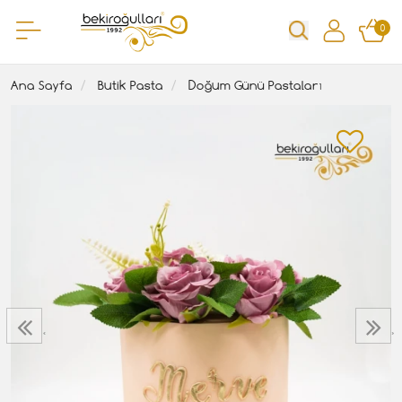
0
Ana Sayfa
Butik Pasta
Doğum Günü Pastaları
‹
›