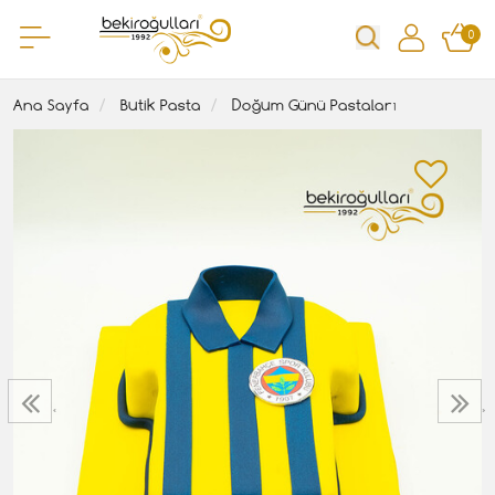
0
Ana Sayfa
Butik Pasta
Doğum Günü Pastaları
‹
›