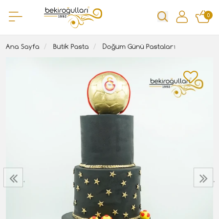
0
Ana Sayfa
Butik Pasta
Doğum Günü Pastaları
‹
›