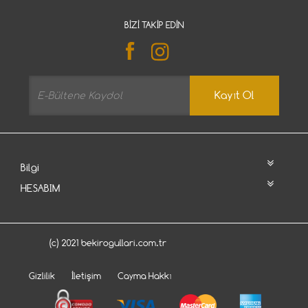
BIZI TAKIP EDIN
Kayıt Ol
Bilgi
HESABIM
(c) 2021 bekirogullari.com.tr
Gizlilik
İletişim
Cayma Hakkı