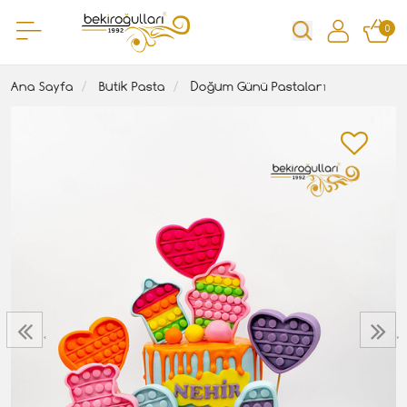
0
Ana Sayfa
Butik Pasta
Doğum Günü Pastaları
‹
›