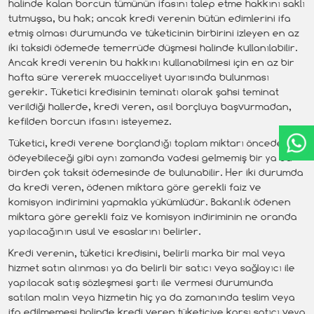
halinde kalan borcun tümünün ifasını talep etme hakkını saklı
tutmuşsa, bu hak; ancak kredi verenin bütün edimlerini ifa
etmiş olması durumunda ve tüketicinin birbirini izleyen en az
iki taksidi ödemede temerrüde düşmesi halinde kullanılabilir.
Ancak kredi verenin bu hakkını kullanabilmesi için en az bir
hafta süre vererek muacceliyet uyarısında bulunması
gerekir. Tüketici kredisinin teminatı olarak şahsi teminat
verildiği hallerde, kredi veren, asıl borçluya başvurmadan,
kefilden borcun ifasını isteyemez.
Tüketici, kredi verene borçlandığı toplam miktarı önceden
ödeyebileceği gibi aynı zamanda vadesi gelmemiş bir ya da
birden çok taksit ödemesinde de bulunabilir. Her iki durumda
da kredi veren, ödenen miktara göre gerekli faiz ve
komisyon indirimini yapmakla yükümlüdür. Bakanlık ödenen
miktara göre gerekli faiz ve komisyon indiriminin ne oranda
yapılacağının usul ve esaslarını belirler.
Kredi verenin, tüketici kredisini, belirli marka bir mal veya
hizmet satın alınması ya da belirli bir satıcı veya sağlayıcı ile
yapılacak satış sözleşmesi şartı ile vermesi durumunda
satılan malın veya hizmetin hiç ya da zamanında teslim veya
ifa edilmemesi halinde kredi veren tüketiciye karşı satıcı veya