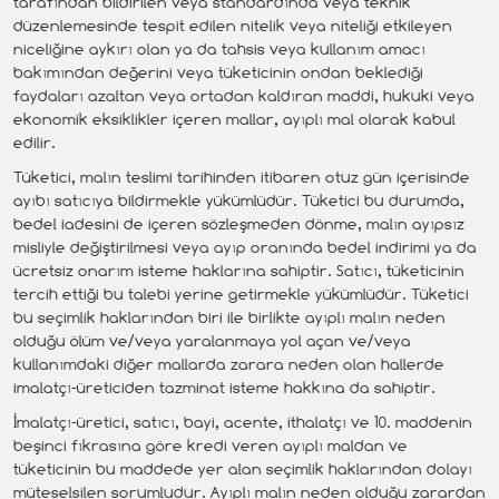
tarafından bildirilen veya standardında veya teknik
düzenlemesinde tespit edilen nitelik veya niteliği etkileyen
niceliğine aykırı olan ya da tahsis veya kullanım amacı
bakımından değerini veya tüketicinin ondan beklediği
faydaları azaltan veya ortadan kaldıran maddi, hukuki veya
ekonomik eksiklikler içeren mallar, ayıplı mal olarak kabul
edilir.
Tüketici, malın teslimi tarihinden itibaren otuz gün içerisinde
ayıbı satıcıya bildirmekle yükümlüdür. Tüketici bu durumda,
bedel iadesini de içeren sözleşmeden dönme, malın ayıpsız
misliyle değiştirilmesi veya ayıp oranında bedel indirimi ya da
ücretsiz onarım isteme haklarına sahiptir. Satıcı, tüketicinin
tercih ettiği bu talebi yerine getirmekle yükümlüdür. Tüketici
bu seçimlik haklarından biri ile birlikte ayıplı malın neden
olduğu ölüm ve/veya yaralanmaya yol açan ve/veya
kullanımdaki diğer mallarda zarara neden olan hallerde
imalatçı-üreticiden tazminat isteme hakkına da sahiptir.
İmalatçı-üretici, satıcı, bayi, acente, ithalatçı ve 10. maddenin
beşinci fıkrasına göre kredi veren ayıplı maldan ve
tüketicinin bu maddede yer alan seçimlik haklarından dolayı
müteselsilen sorumludur. Ayıplı malın neden olduğu zarardan