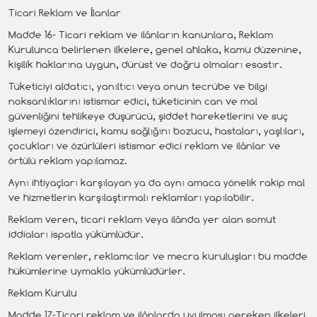
Ticari Reklam ve İlanlar
Madde 16- Ticari reklam ve ilânların kanunlara, Reklam
Kurulunca belirlenen ilkelere, genel ahlaka, kamu düzenine,
kişilik haklarına uygun, dürüst ve doğru olmaları esastır.
Tüketiciyi aldatıcı, yanıltıcı veya onun tecrübe ve bilgi
noksanlıklarını istismar edici, tüketicinin can ve mal
güvenliğini tehlikeye düşürücü, şiddet hareketlerini ve suç
işlemeyi özendirici, kamu sağlığını bozucu, hastaları, yaşlıları,
çocukları ve özürlüleri istismar edici reklam ve ilânlar ve
örtülü reklam yapılamaz.
Aynı ihtiyaçları karşılayan ya da aynı amaca yönelik rakip mal
ve hizmetlerin karşılaştırmalı reklamları yapılabilir.
Reklam veren, ticari reklam veya ilânda yer alan somut
iddiaları ispatla yükümlüdür.
Reklam verenler, reklamcılar ve mecra kuruluşları bu madde
hükümlerine uymakla yükümlüdürler.
Reklam Kurulu
Madde 17-Ticari reklam ve ilânlarda uyulması gereken ilkeleri