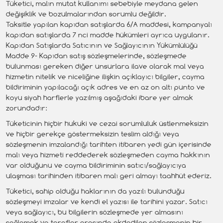
Tüketici, malın mutat kullanımı sebebiyle meydana gelen
değişiklik ve bozulmalarından sorumlu değildir.
Taksitle yapılan kapıdan satışlarda 6/A maddesi, kampanyalı
kapıdan satışlarda 7 nci madde hükümleri ayrıca uygulanır.
Kapıdan Satışlarda Satıcının ve Sağlayıcının Yükümlülüğü
Madde 9- Kapıdan satış sözleşmelerinde, sözleşmede
bulunması gereken diğer unsurlara ilave olarak mal veya
hizmetin nitelik ve niceliğine ilişkin açıklayıcı bilgiler, cayma
bildiriminin yapılacağı açık adres ve en az on altı punto ve
koyu siyah harflerle yazılmış aşağıdaki ibare yer almak
zorundadır:
Tüketicinin hiçbir hukuki ve cezai sorumluluk üstlenmeksizin
ve hiçbir gerekçe göstermeksizin teslim aldığı veya
sözleşmenin imzalandığı tarihten itibaren yedi gün içerisinde
malı veya hizmeti reddederek sözleşmeden cayma hakkının
var olduğunu ve cayma bildiriminin satıcı/sağlayıcıya
ulaşması tarihinden itibaren malı geri almayı taahhüt ederiz.
Tüketici, sahip olduğu haklarının da yazılı bulunduğu
sözleşmeyi imzalar ve kendi el yazısı ile tarihini yazar. Satıcı
veya sağlayıcı, bu bilgilerin sözleşmede yer almasını
sağlamak ve taraflar arasında akdedilen sözleşmenin bir