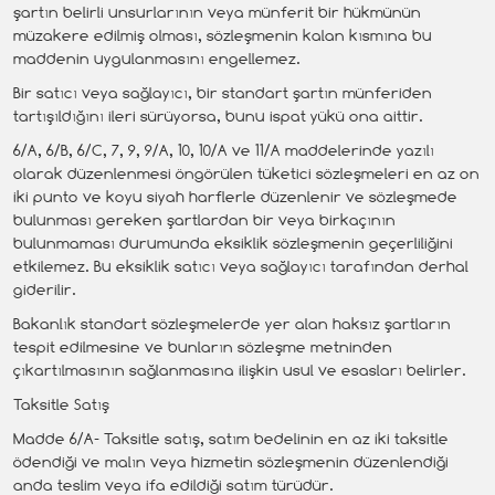
şartın belirli unsurlarının veya münferit bir hükmünün
müzakere edilmiş olması, sözleşmenin kalan kısmına bu
maddenin uygulanmasını engellemez.
Bir satıcı veya sağlayıcı, bir standart şartın münferiden
tartışıldığını ileri sürüyorsa, bunu ispat yükü ona aittir.
6/A, 6/B, 6/C, 7, 9, 9/A, 10, 10/A ve 11/A maddelerinde yazılı
olarak düzenlenmesi öngörülen tüketici sözleşmeleri en az on
iki punto ve koyu siyah harflerle düzenlenir ve sözleşmede
bulunması gereken şartlardan bir veya birkaçının
bulunmaması durumunda eksiklik sözleşmenin geçerliliğini
etkilemez. Bu eksiklik satıcı veya sağlayıcı tarafından derhal
giderilir.
Bakanlık standart sözleşmelerde yer alan haksız şartların
tespit edilmesine ve bunların sözleşme metninden
çıkartılmasının sağlanmasına ilişkin usul ve esasları belirler.
Taksitle Satış
Madde 6/A- Taksitle satış, satım bedelinin en az iki taksitle
ödendiği ve malın veya hizmetin sözleşmenin düzenlendiği
anda teslim veya ifa edildiği satım türüdür.