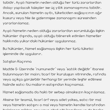
tabidir. Ayıplı hizmetin neden olduğu her türlü zararlardan
dolayı yapılacak talepler ise üç yıllık zamanaşımına tabidir.
Ancak, sunulan hizmetin ayıbı, tüketiciden sağlayıcının ağır
kusuru veya hile ile gizlenmişse zamanaşımı süresinden
yararlanılamaz.
Ayıplı hizmetin neden olduğu zararlardan sorumluluğa ilişkin
hükümler dışında, ayıplı olduğu bilinerek edinilen hizmetler
hakkında yukarıdaki hükümler uygulanmaz.
Bu hükümler, hizmet sağlamaya ilişkin her türlü tüketici
işleminde de uygulanır.
Satıştan Kaçınma
Madde 5- Üzerinde "numunedir" veya "satılık değildir" ibaresi
bulunmayan bir malın; ticarî bir kuruluşun vitrininde, rafında
veya açıkça görülebilir herhangi bir yerinde teşhir edilmesi
halinde satıcı bu malların satışından kaçınamaz.
Hizmet sağlamada da haklı bir sebep olmaksızın kaçınılamaz.
Aksine bir teamül, ticarî örf veya adet yoksa, satıcı bir mal
veya hizmetin satışını o mal veya hizmetin kendisi tarafından
belirlenen miktar, sayı veya ebat gibi koşullara ya da başka