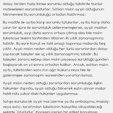
dolayı birden fazla kimse sorumlu olduğu takdirde bunlar
müteselsilen sorumludurlar. Satılan malın ayıplı olduğunun
bilinmemesi bu sorumluluğu ortadan kaldırmaz.
Bu madde ile ayıba karşı sorumlu tutulanlar, ayıba karşı daha
uzun bir süre ile sorumluluk üstlenmemişlerse, ayıplı maldan
sorumluluk, ayıp daha sonra ortaya çıkmış olsa bile malın
tüketiciye teslimi tarihinden itibaren iki yıllık zamanaşımına
tabidir. Bu süre konut ve tatil amaçlı taşınmaz mallarda beş
yıldır. Ayıplı malın neden olduğu her türlü zararlardan dolayı
yapılacak talepler ise üç yıllık zamanaşımına tabidir. Bu
talepler zarara sebep olan malın piyasaya sürüldüğü günden
başlayarak on yıl sonra ortadan kalkar. Ancak, satılan malın
ayıbı, tüketiciden satıcının ağır kusuru veya hile ile
gizlenmişse zamanaşımı süresinden yararlanılamaz.
Ayıplı malın neden olduğu zararlardan sorumluluğa ilişkin
hükümler dışında, ayıplı olduğu bilinerek satın alınan mallar
hakkında yukarıdaki hükümler uygulanmaz.
Satışa sunulacak ayıplı mal üzerine ya da ambalajına, imalatçı
veya satıcı tarafından tüketicinin kolaylıkla okuyabileceği
şekilde "özürlüdür" ibaresini içeren bir etiket konulması