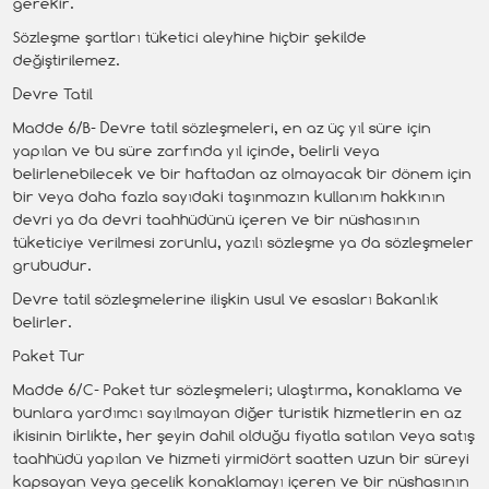
gerekir.
Sözleşme şartları tüketici aleyhine hiçbir şekilde
değiştirilemez.
Devre Tatil
Madde 6/B- Devre tatil sözleşmeleri, en az üç yıl süre için
yapılan ve bu süre zarfında yıl içinde, belirli veya
belirlenebilecek ve bir haftadan az olmayacak bir dönem için
bir veya daha fazla sayıdaki taşınmazın kullanım hakkının
devri ya da devri taahhüdünü içeren ve bir nüshasının
tüketiciye verilmesi zorunlu, yazılı sözleşme ya da sözleşmeler
grubudur.
Devre tatil sözleşmelerine ilişkin usul ve esasları Bakanlık
belirler.
Paket Tur
Madde 6/C- Paket tur sözleşmeleri; ulaştırma, konaklama ve
bunlara yardımcı sayılmayan diğer turistik hizmetlerin en az
ikisinin birlikte, her şeyin dahil olduğu fiyatla satılan veya satış
taahhüdü yapılan ve hizmeti yirmidört saatten uzun bir süreyi
kapsayan veya gecelik konaklamayı içeren ve bir nüshasının