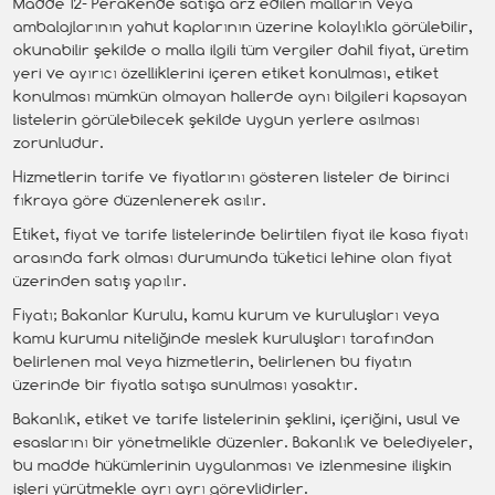
Madde 12- Perakende satışa arz edilen malların veya
ambalajlarının yahut kaplarının üzerine kolaylıkla görülebilir,
okunabilir şekilde o malla ilgili tüm vergiler dahil fiyat, üretim
yeri ve ayırıcı özelliklerini içeren etiket konulması, etiket
konulması mümkün olmayan hallerde aynı bilgileri kapsayan
listelerin görülebilecek şekilde uygun yerlere asılması
zorunludur.
Hizmetlerin tarife ve fiyatlarını gösteren listeler de birinci
fıkraya göre düzenlenerek asılır.
Etiket, fiyat ve tarife listelerinde belirtilen fiyat ile kasa fiyatı
arasında fark olması durumunda tüketici lehine olan fiyat
üzerinden satış yapılır.
Fiyatı; Bakanlar Kurulu, kamu kurum ve kuruluşları veya
kamu kurumu niteliğinde meslek kuruluşları tarafından
belirlenen mal veya hizmetlerin, belirlenen bu fiyatın
üzerinde bir fiyatla satışa sunulması yasaktır.
Bakanlık, etiket ve tarife listelerinin şeklini, içeriğini, usul ve
esaslarını bir yönetmelikle düzenler. Bakanlık ve belediyeler,
bu madde hükümlerinin uygulanması ve izlenmesine ilişkin
işleri yürütmekle ayrı ayrı görevlidirler.