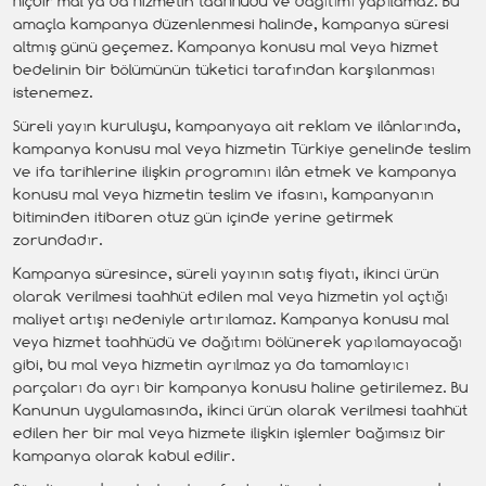
hiçbir mal ya da hizmetin taahhüdü ve dağıtımı yapılamaz. Bu
amaçla kampanya düzenlenmesi halinde, kampanya süresi
altmış günü geçemez. Kampanya konusu mal veya hizmet
bedelinin bir bölümünün tüketici tarafından karşılanması
istenemez.
Süreli yayın kuruluşu, kampanyaya ait reklam ve ilânlarında,
kampanya konusu mal veya hizmetin Türkiye genelinde teslim
ve ifa tarihlerine ilişkin programını ilân etmek ve kampanya
konusu mal veya hizmetin teslim ve ifasını, kampanyanın
bitiminden itibaren otuz gün içinde yerine getirmek
zorundadır.
Kampanya süresince, süreli yayının satış fiyatı, ikinci ürün
olarak verilmesi taahhüt edilen mal veya hizmetin yol açtığı
maliyet artışı nedeniyle artırılamaz. Kampanya konusu mal
veya hizmet taahhüdü ve dağıtımı bölünerek yapılamayacağı
gibi, bu mal veya hizmetin ayrılmaz ya da tamamlayıcı
parçaları da ayrı bir kampanya konusu haline getirilemez. Bu
Kanunun uygulamasında, ikinci ürün olarak verilmesi taahhüt
edilen her bir mal veya hizmete ilişkin işlemler bağımsız bir
kampanya olarak kabul edilir.