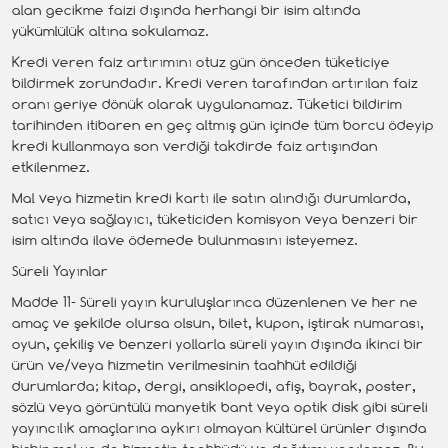
alan gecikme faizi dışında herhangi bir isim altında
yükümlülük altına sokulamaz.
Kredi veren faiz artırımını otuz gün önceden tüketiciye
bildirmek zorundadır. Kredi veren tarafından artırılan faiz
oranı geriye dönük olarak uygulanamaz. Tüketici bildirim
tarihinden itibaren en geç altmış gün içinde tüm borcu ödeyip
kredi kullanmaya son verdiği takdirde faiz artışından
etkilenmez.
Mal veya hizmetin kredi kartı ile satın alındığı durumlarda,
satıcı veya sağlayıcı, tüketiciden komisyon veya benzeri bir
isim altında ilave ödemede bulunmasını isteyemez.
Süreli Yayınlar
Madde 11- Süreli yayın kuruluşlarınca düzenlenen ve her ne
amaç ve şekilde olursa olsun, bilet, kupon, iştirak numarası,
oyun, çekiliş ve benzeri yollarla süreli yayın dışında ikinci bir
ürün ve/veya hizmetin verilmesinin taahhüt edildiği
durumlarda; kitap, dergi, ansiklopedi, afiş, bayrak, poster,
sözlü veya görüntülü manyetik bant veya optik disk gibi süreli
yayıncılık amaçlarına aykırı olmayan kültürel ürünler dışında