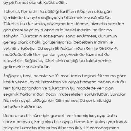
ayıplı hizmet olarak kabul edilir.
Tüketici, hizmetin ifa edildiği tarihten itibaren otuz gün
içerisinde bu ayıbı sağlayıcıya bildirmekle yükümlüdür.
Tüketici bu durumda, sözleşmeden dönme, hizmetin yeniden
görülmesi veya ayıp oranında bedel indirimi haklarına
sahiptir. Tüketicinin sözleşmeyi sona erdirmesi, durumun
gereği olarak haklı görülemiyorsa, bedelden indirim ile
yetinilir. Tüketici, bu seçimlik haklarından biri ile birlikte 4.
maddede belirtilen şartlar çerçevesinde tazminat da
isteyebilir. Sağlayıcı, tüketicinin seçtiği bu talebi yerine
getirmekle yükümlüdür.
Sağlayıcı, bayi, acente ve 10. maddenin beşinci fıkrasına göre
kredi veren, ayıplı hizmetten ve ayıplı hizmetin neden olduğu
her türlü zarardan ve tüketicinin bu maddede yer alan
seçimlik haklarından dolayı müteselsilen sorumludur. Sunulan
hizmetin ayıplı olduğunun bilinmemesi bu sorumluluğu
ortadan kaldırmaz.
Daha uzun bir süre için garanti verilmemiş ise, ayıp daha
sonra ortaya çıkmış olsa bile ayıplı hizmetten dolayı yapılacak
talepler hizmetin ifasından itibaren iki yıllık zamanaşımına