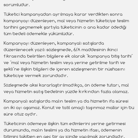
sorumludur.
Tüketici kampanyadan ayrılmaya karar verdikten sonra
kampanyayı düzenleyen, mal veya hizmetin tüketiciye teslim
tarihini geçmemek şartıyla tüketicinin o ana kadar ödediği
tüm bedeli ödemekle yükümlüdür.
Kampanyayı düzenleyen, kampanyalı satışlarda
düzenlenecek yazılı sözleşmede, 6/A maddesinin ikinci
fıkrasında belirtilen bilgilere ek olarak "kampanya bitiş tarihi"
ve "mal veya hizmetin teslim veya yerine getirilme tarih ve
şekli"ne ilişkin bilgileri de içeren sözleşmenin bir nüshasını
tüketiciye vermek zorundadır.
Sözleşmede aksi kararlaştırılmadıkça, ön ödeme tutarı, mal
veya hizmetin satış bedelinin yüzde kırkından fazla olamaz.
Kampanyalı satışlarda malın teslim ya da hizmetin ifa süresi
on iki ayı aşamaz. Konut ve tatil amaçlı taşınmaz mallar için bu
süre otuz aydır.
Tüketicinin ödemeye ilişkin tüm edimlerini yerine getirmesi
durumunda, malın teslimi ya da hizmetin ifası, ödemenin
bitimini takiben en geç bir ay içinde yapılmak zorundadır.