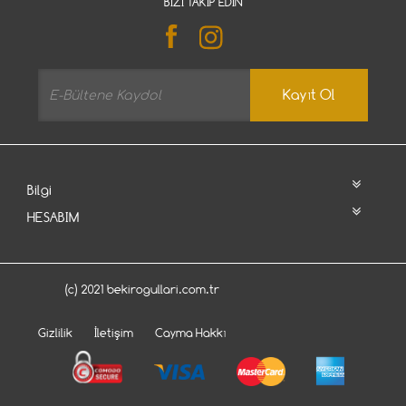
BIZI TAKIP EDIN
Kayıt Ol
Bilgi
HESABIM
(c) 2021 bekirogullari.com.tr
Gizlilik
İletişim
Cayma Hakkı