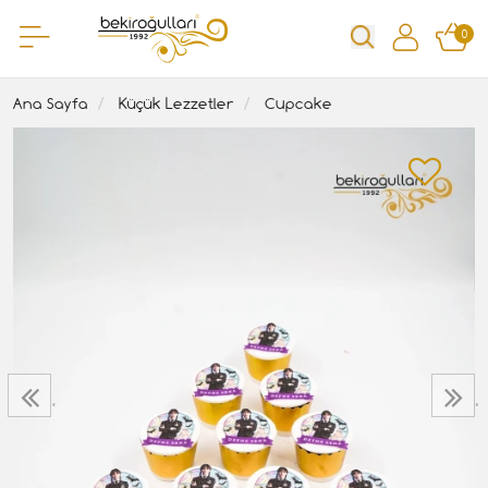
0
Ana Sayfa
Küçük Lezzetler
Cupcake
‹
›