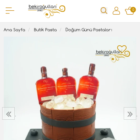
0
Ana Sayfa
Butik Pasta
Doğum Günü Pastaları
‹
›