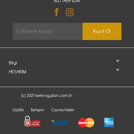
BIZI TAKIP EDIN
Kayıt Ol
Bilgi
HESABIM
(c) 2021 bekirogullari.com.tr
Gizlilik
İletişim
Cayma Hakkı