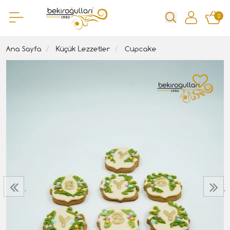
0
Ana Sayfa
Küçük Lezzetler
Cupcake
‹
›