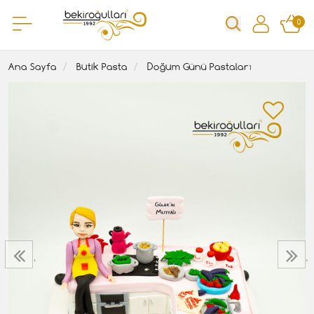
0
Ana Sayfa
Butik Pasta
Doğum Günü Pastaları
‹
›