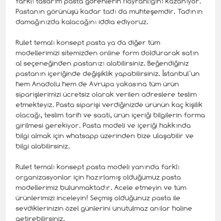
farklı tasarım pasta görenlerin hayranlığını kazanıyor.
Pastanın görünüşü kadar tadı da muhteşemdir. Tadının
damağınızda kalacağını iddia ediyoruz.
Rulet temalı konsept pasta ya da diğer tüm
modellerimizi sitemizden online form doldurarak satın
al seçeneğinden pastanızı alabilirsiniz. Beğendiğiniz
pastanın içeriğinde değişiklik yapabilirsiniz. İstanbul’un
hem Anadolu hem de Avrupa yakasına tüm ürün
siparişlerimizi ücretsiz olarak verilen adreslere teslim
etmekteyiz. Pasta siparişi verdiğinizde ürünün kaç kişilik
olacağı, teslim tarih ve saati, ürün içeriği bilgilerin forma
girilmesi gerekiyor. Pasta modeli ve içeriği hakkında
bilgi almak için whatsapp üzerinden bize ulaşabilir ve
bilgi alabilirsiniz.
Rulet temalı konsept pasta modeli yanında farklı
organizasyonlar için hazırlamış olduğumuz pasta
modellerimiz bulunmaktadır. Acele etmeyin ve tüm
ürünlerimizi inceleyin! Seçmiş olduğunuz pasta ile
sevdiklerinizin özel günlerini unutulmaz anılar haline
getirebilirsiniz.