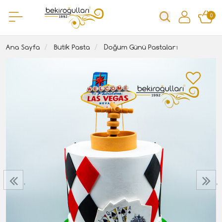
0
Ana Sayfa
Butik Pasta
Doğum Günü Pastaları
‹
›