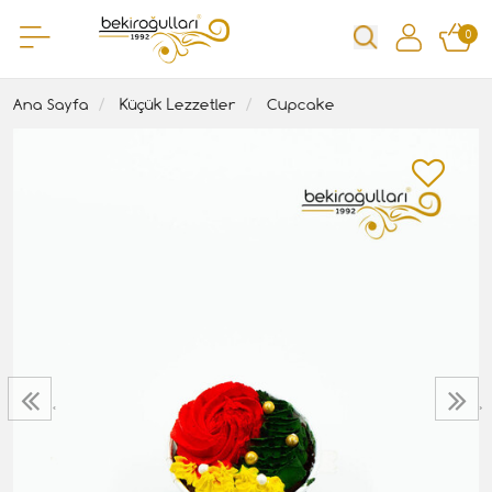
0
Ana Sayfa
Küçük Lezzetler
Cupcake
‹
›