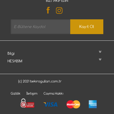
BIZI TAKIP EDIN
Kayıt Ol
Bilgi
HESABIM
(c) 2021 bekirogullari.com.tr
Gizlilik
İletişim
Cayma Hakkı