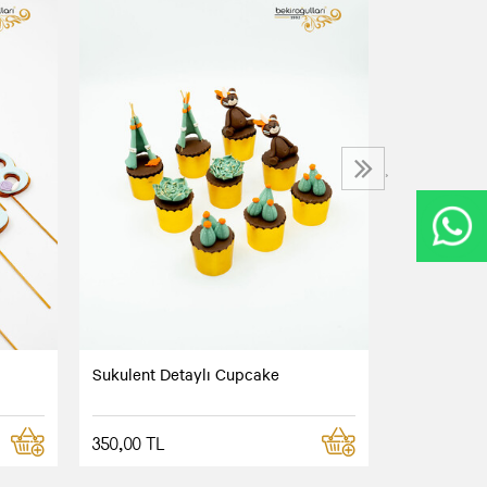
Dağcılık K
300,00 TL
›
Sukulent Detaylı Cupcake
350,00 TL