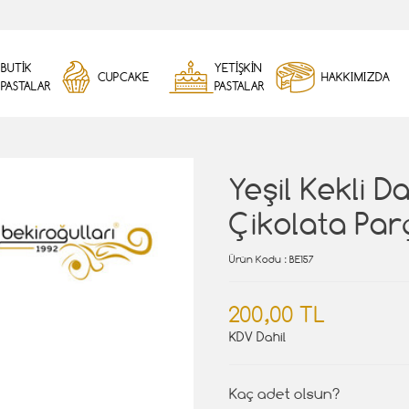
BUTİK
YETİŞKİN
CUPCAKE
HAKKIMIZDA
PASTALAR
PASTALAR
Yeşil Kekli D
Çikolata Par
Ürün Kodu
: BE157
200,00 TL
KDV Dahil
Kaç adet olsun?