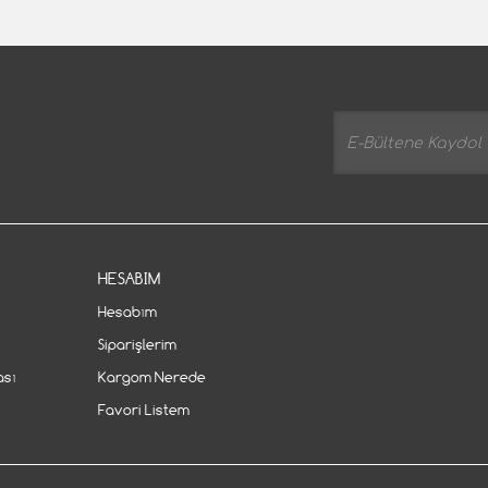
HESABIM
Hesabım
Siparişlerim
ası
Kargom Nerede
Favori Listem