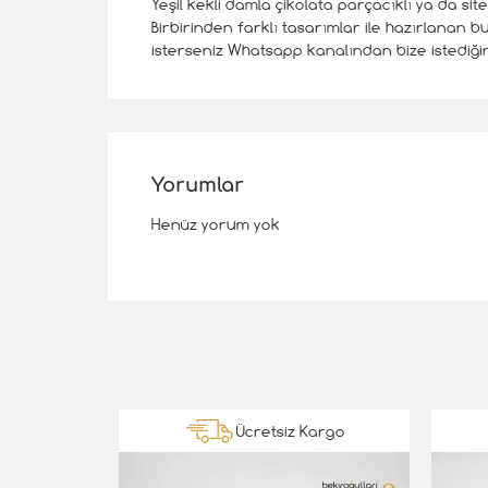
Yeşil kekli damla çikolata parçacıklı ya da si
Birbirinden farklı tasarımlar ile hazırlanan b
isterseniz Whatsapp kanalından bize istediğiniz
Yorumlar
Henüz yorum yok
Kargo
Ücretsiz Kargo