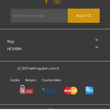
Kayıt Ol
Bilgi
HESABIM
(c) 2021 bekirogullari.com.tr
Gizlilik
İletişim
Cayma Hakkı