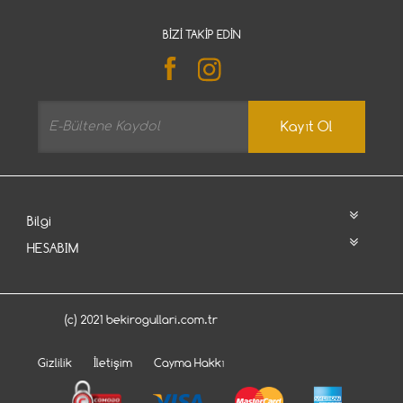
BIZI TAKIP EDIN
Kayıt Ol
Bilgi
HESABIM
(c) 2021 bekirogullari.com.tr
Gizlilik
İletişim
Cayma Hakkı