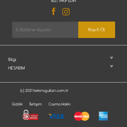
BIZI TAKIP EDIN
Kayıt Ol
Bilgi
HESABIM
(c) 2021 bekirogullari.com.tr
Gizlilik
İletişim
Cayma Hakkı