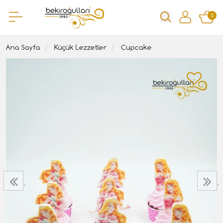
0
Ana Sayfa
Küçük Lezzetler
Cupcake
‹
›