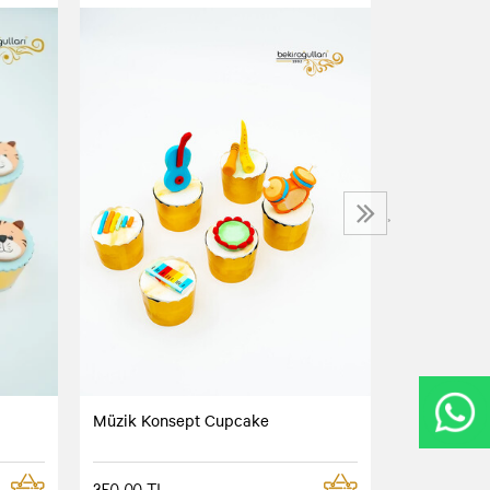
Mavi Krema
200,00 TL
›
Müzik Konsept Cupcake