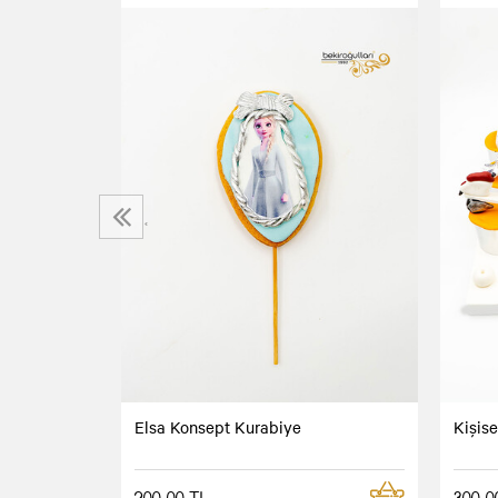
biye
‹
Elsa Konsept Kurabiye
Kişis