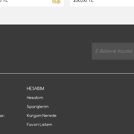
0 TL
250,00 TL
HESABIM
Hesabım
Siparişlerim
ası
Kargom Nerede
Favori Listem