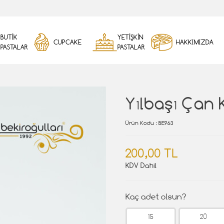
BUTİK
YETİŞKİN
CUPCAKE
HAKKIMIZDA
PASTALAR
PASTALAR
Yılbaşı Çan 
Ürün Kodu
: BE963
200,00 TL
KDV Dahil
Kaç adet olsun?
15
20